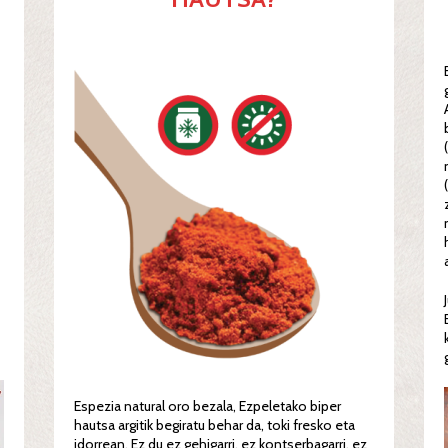
Espezia natural oro bezala, Ezpeletako biper
hautsa argitik begiratu behar da, toki fresko eta
idorrean. Ez du ez gehigarri, ez kontserbagarri, ez