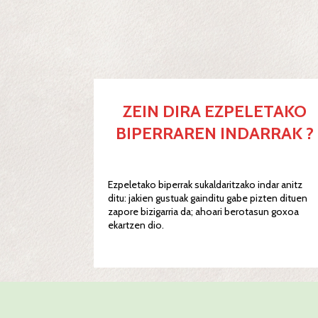
ZEIN DIRA EZPELETAKO
BIPERRAREN INDARRAK ?
Ezpeletako biperrak sukaldaritzako indar anitz
ditu: jakien gustuak gainditu gabe pizten dituen
zapore bizigarria da; ahoari berotasun goxoa
ekartzen dio.