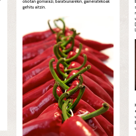
oliotan gorriarazi, baratxuriarekin, gaineratekoak
gehitu aitzin.