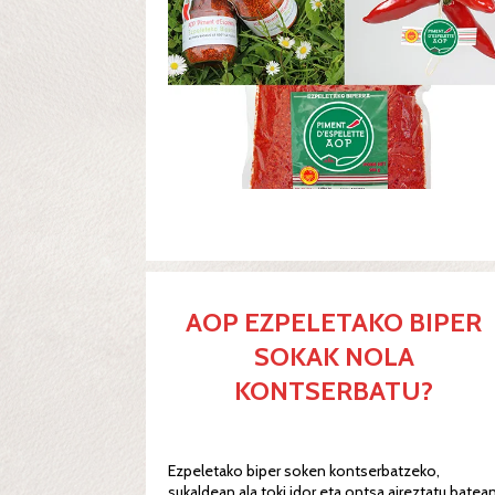
AOP EZPELETAKO BIPER
SOKAK NOLA
KONTSERBATU?
Ezpeletako biper soken kontserbatzeko,
sukaldean ala toki idor eta ontsa aireztatu batea