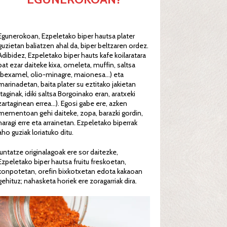
Egunerokoan, Ezpeletako biper hautsa plater
guzietan baliatzen ahal da, biper beltzaren ordez.
Adibidez, Ezpeletako biper hauts kafe koilaratara
bat ezar daiteke kixa, omeleta, muffin, saltsa
(bexamel, olio-minagre, maionesa…) eta
marinadetan, baita plater su eztitako jakietan
(taginak, idiki saltsa Borgoinako eran, aratxeki
zartaginean errea…). Egosi gabe ere, azken
mementoan gehi daiteke, zopa, barazki gordin,
haragi erre eta arrainetan. Ezpeletako biperrak
aho guziak loriatuko ditu.
Juntatze originalagoak ere sor daitezke,
Ezpeletako biper hautsa fruitu freskoetan,
konpotetan, orefin bixkotxetan edota kakaoan
gehituz; nahasketa horiek ere zoragarriak dira.