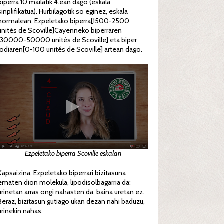
biperra 10 mailatik 4.ean dago (eskala
sinplifikatua). Hurbilagotik so eginez, eskala
normalean, Ezpeletako biperra[1500-2500
unités de Scoville]Cayenneko biperraren
[30000-50000 unités de Scoville] eta biper
lodiaren[0-100 unités de Scoville] artean dago.
Ezpeletako biperra Scoville eskalan
Kapsaizina, Ezpeletako biperrari bizitasuna
ematen dion molekula, lipodisolbagarria da:
urinetan arras ongi nahasten da, baina uretan ez.
Beraz, bizitasun gutiago ukan dezan nahi baduzu,
urinekin nahas.