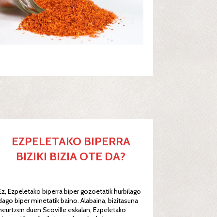
EZPELETAKO BIPERRA
BIZIKI BIZIA OTE DA?
Ez, Ezpeletako biperra biper gozoetatik hurbilago
dago biper minetatik baino. Alabaina, bizitasuna
neurtzen duen Scoville eskalan, Ezpeletako