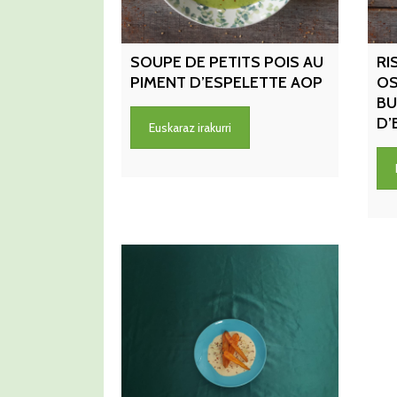
SOUPE DE PETITS POIS AU
RI
PIMENT D’ESPELETTE AOP
OS
BU
D’
Euskaraz irakurri