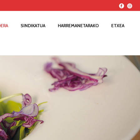
DERA
SINDIKATUA
HARREMANETARAKO
ETXEA