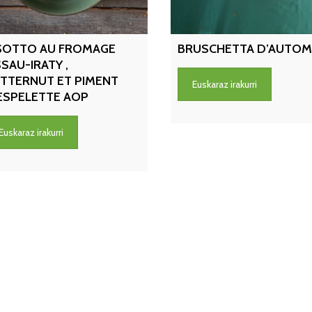
SOTTO AU FROMAGE
BRUSCHETTA D’AUTO
SAU-IRATY ,
TTERNUT ET PIMENT
Euskaraz irakurri
ESPELETTE AOP
Euskaraz irakurri