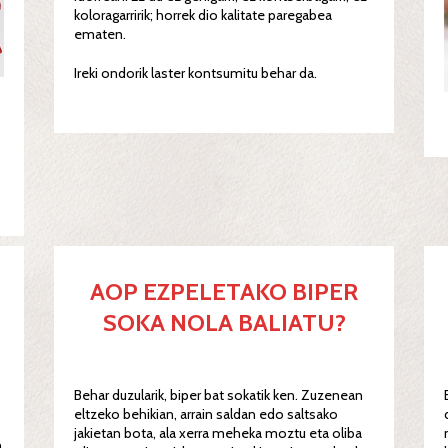
koloragarririk; horrek dio kalitate paregabea
ematen.
Ireki ondorik laster kontsumitu behar da.
AOP EZPELETAKO BIPER
SOKA NOLA BALIATU?
Behar duzularik, biper bat sokatik ken. Zuzenean
eltzeko behikian, arrain saldan edo saltsako
jakietan bota, ala xerra meheka moztu eta oliba
n