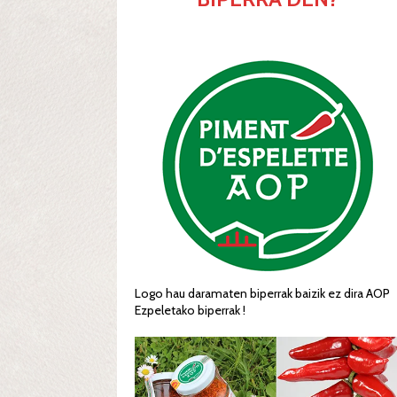
Logo hau daramaten biperrak baizik ez dira AOP
Ezpeletako biperrak !