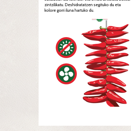
zintzilikatu. Deshidratatzen segituko du eta
kolore gorri iluna hartuko du.