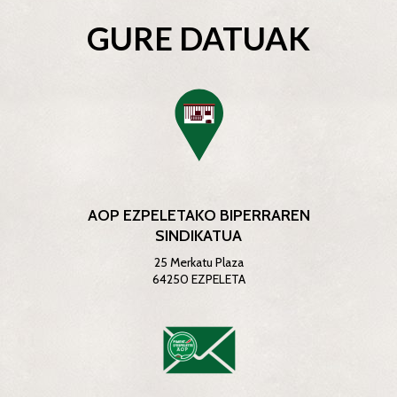
GURE DATUAK
AOP EZPELETAKO BIPERRAREN
SINDIKATUA
25 Merkatu Plaza
64250 EZPELETA