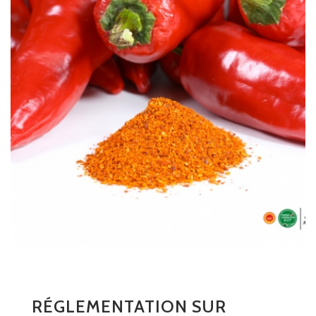
RÉGLEMENTATION SUR