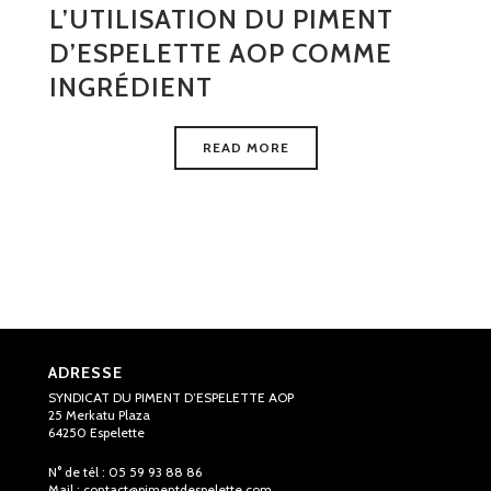
L’UTILISATION DU PIMENT
D’ESPELETTE AOP COMME
INGRÉDIENT
READ MORE
ADRESSE
SYNDICAT DU PIMENT D’ESPELETTE AOP
25 Merkatu Plaza
64250 Espelette
N° de tél : 05 59 93 88 86
Mail :
contact@pimentdespelette.com