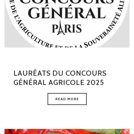
LAURÉATS DU CONCOURS
GÉNÉRAL AGRICOLE 2025
READ MORE