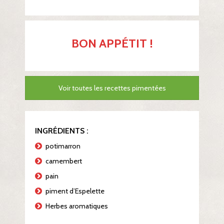
BON APPÉTIT !
Voir toutes les recettes pimentées
INGRÉDIENTS :
potimarron
camembert
pain
piment d’Espelette
Herbes aromatiques