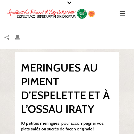
MERINGUES AU
PIMENT
D’ESPELETTE ET À
L’OSSAU IRATY
10 petites meringues, pour accompagner vos
plats salés ou sucrés de façon originale !