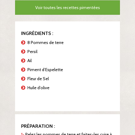
Voir toutes les recettes pimentées
INGRÉDIENTS :
8 Pommes de terre
Persil
Ail
Piment d’Espelette
Fleur de Sel
Huile d’olive
PRÉPARATION :
1-
Pelez les pommes de terre et faites-les cuire à