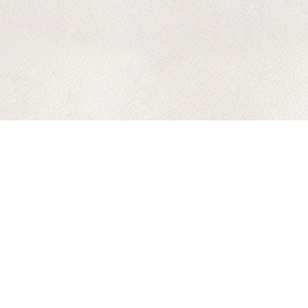
ADRESSE
SYNDICAT DU PIMENT D’ESPELETTE AOP 25 Merkatu Plaza 64250
Espelette N° de tél : 05 59 93 88 86 Mail :
contact@pimentdespelette.com